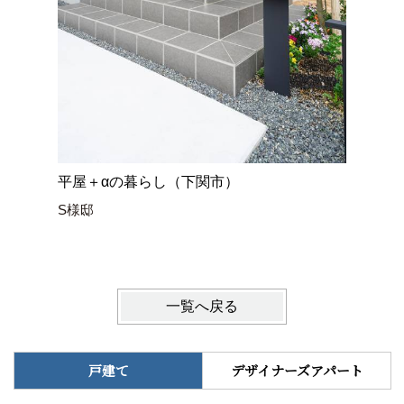
平屋＋αの暮らし（下関市）
ネコと暮
S様邸
Y様邸
一覧へ戻る
戸建て
デザイナーズアパート