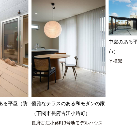
中庭のある
市）
Ｙ様邸
ある平屋（防
優雅なテラスのある和モダンの家
（下関市長府古江小路町）
長府古江小路町3号地モデルハウス