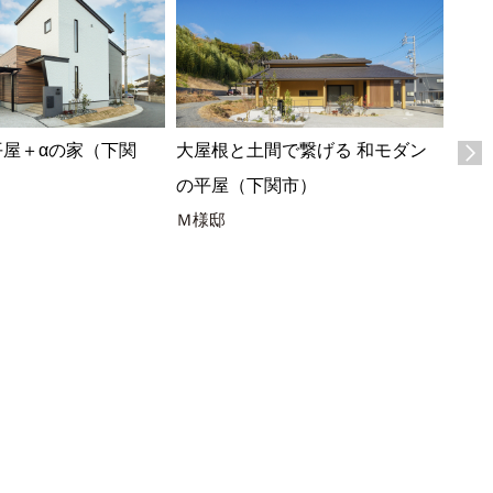
平屋＋αの家（下関
大屋根と土間で繋げる 和モダン
木の
の平屋（下関市）
の平
Ｍ様邸
Y様