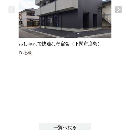
おしゃれで快適な寄宿舎（下関市彦島）
Ｄ社様
西小串ガ
串）
戸建賃貸
一覧へ戻る