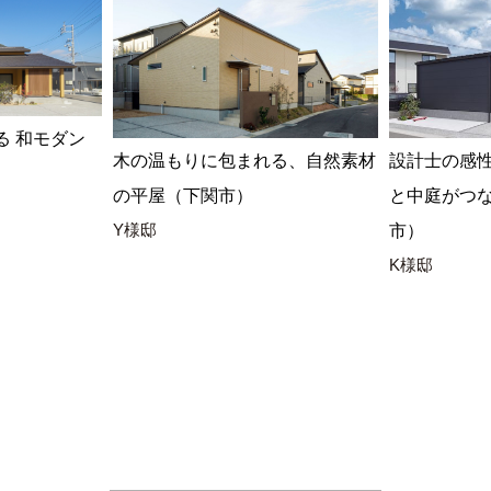
る 和モダン
木の温もりに包まれる、自然素材
設計士の感
の平屋（下関市）
と中庭がつ
Y様邸
市）
K様邸