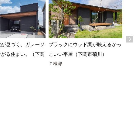
中庭
性が息づく、ガレージ
ブラックにウッド調が映えるかっ
箱の
ながる住まい。（下関
こいい平屋（下関市菊川）
Ｔ様
Ｔ様邸