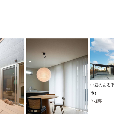
中庭のある
市）
Ｙ様邸