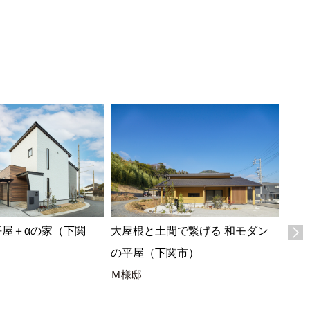
平屋＋αの家（下関
大屋根と土間で繋げる 和モダン
木の
の平屋（下関市）
の平
Ｍ様邸
Y様