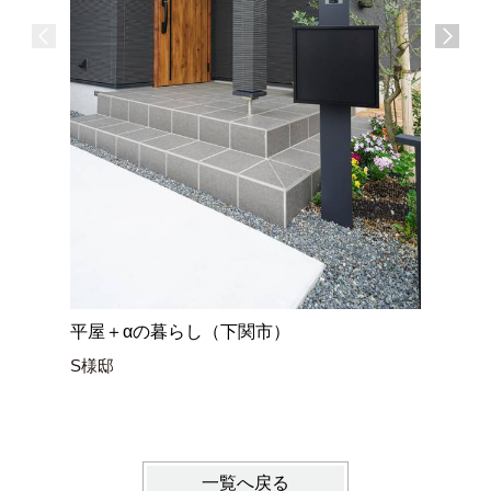
平屋＋αの暮らし（下関市）
ネコと暮
S様邸
Y様邸
一覧へ戻る