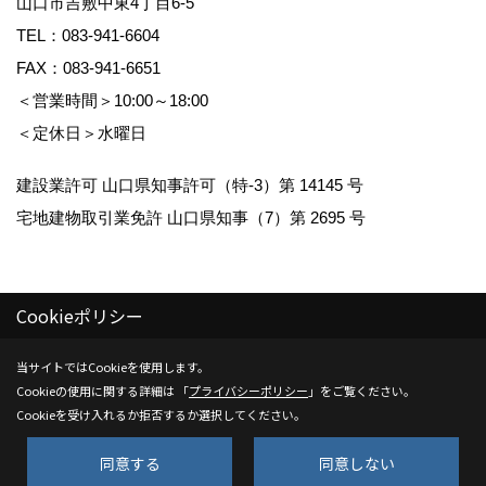
山口市吉敷中東4丁目6-5
TEL：
083-941-6604
FAX：083-941-6651
＜営業時間＞10:00～18:00
＜定休日＞水曜日
建設業許可 山口県知事許可（特-3）第 14145 号
宅地建物取引業免許 山口県知事（7）第 2695 号
Cookieポリシー
Copyright (c) Kenwa Jutaku. All Rights Reserved.
当サイトではCookieを使用します。
Cookieの使用に関する詳細は 「
プライバシーポリシー
」をご覧ください。
Produced by
ゴデスクリエイト
Cookieを受け入れるか拒否するか選択してください。
同意する
同意しない