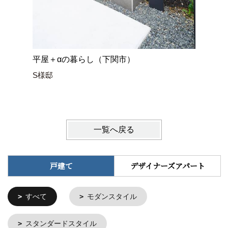
平屋＋αの暮らし（下関市）
ネコと暮
S様邸
Y様邸
一覧へ戻る
戸建て
デザイナーズアパート
すべて
モダンスタイル
スタンダードスタイル