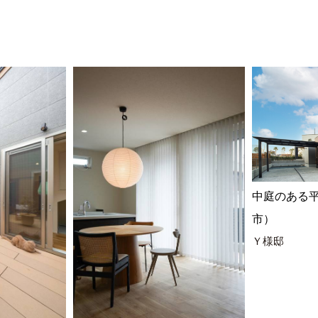
中庭のある
市）
Ｙ様邸