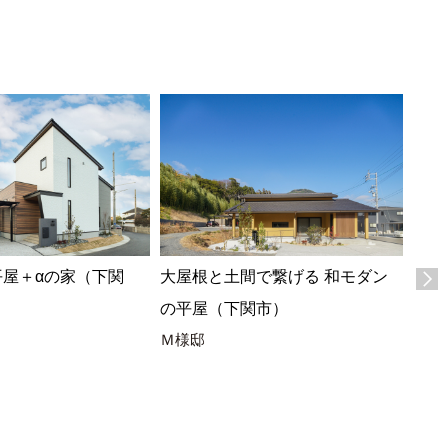
平屋＋αの家（下関
大屋根と土間で繋げる 和モダン
木の
の平屋（下関市）
の平
Ｍ様邸
Y様