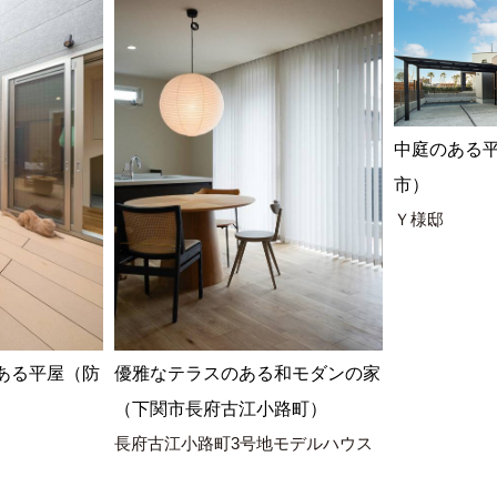
中庭のある
市）
Ｙ様邸
ある平屋（防
優雅なテラスのある和モダンの家
（下関市長府古江小路町）
長府古江小路町3号地モデルハウス