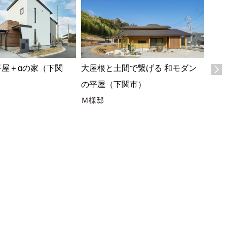
平屋＋αの家（下関
大屋根と土間で繋げる 和モダン
木の
の平屋（下関市）
の平
Ｍ様邸
Y様