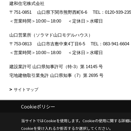
建和住宅株式会社
〒751-0851
山口県下関市熊野西町6-6
TEL：
0120-939-23
＜営業時間＞10:00～18:00
＜定休日＞水曜日
山口営業所（ソラマド山口モデルハウス）
〒753-0813
山口市吉敷中東4丁目6-5
TEL：
083-941-6604
＜営業時間＞10:00～18:00
＜定休日＞水曜日
建設業許可 山口県知事許可（特-3）第 14145 号
宅地建物取引業免許 山口県知事（7）第 2695 号
サイトマップ
Cookieポリシー
Copyright (c) Kenwa Jutaku. All Rights Reserved.
|
Produced by
ゴデス
当サイトではCookieを使用します。
Cookieの使用に関する詳細
Cookieを受け入れるか拒否するか選択してください。