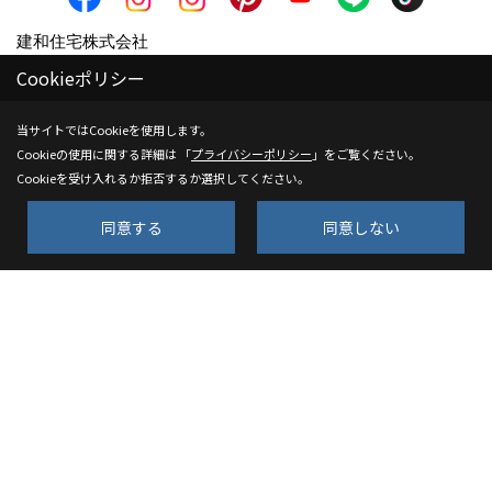
建和住宅株式会社
〒751-0851
Cookieポリシー
山口県下関市熊野西町6-6
当サイトではCookieを使用します。
TEL：
0120-939-235
/
083-253-2323
Cookieの使用に関する詳細は 「
プライバシーポリシー
」をご覧ください。
FAX：083-253-2555
Cookieを受け入れるか拒否するか選択してください。
＜営業時間＞10:00～18:00
同意する
同意しない
＜定休日＞水曜日
山口営業所（ソラマド山口モデルハウス）
〒753-0813
山口市吉敷中東4丁目6-5
TEL：
083-941-6604
FAX：083-941-6651
＜営業時間＞10:00～18:00
＜定休日＞水曜日