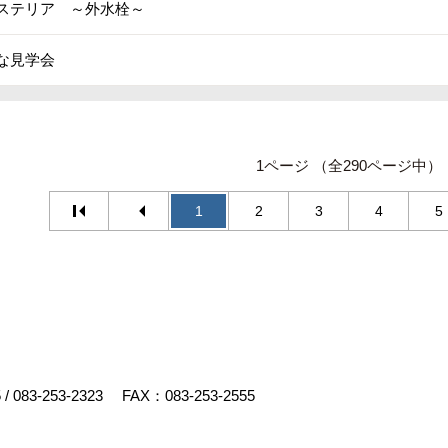
ステリア ～外水栓～
な見学会
1ページ （全290ページ中）
1
2
3
4
5
5
/
083-253-2323
FAX：083-253-2555