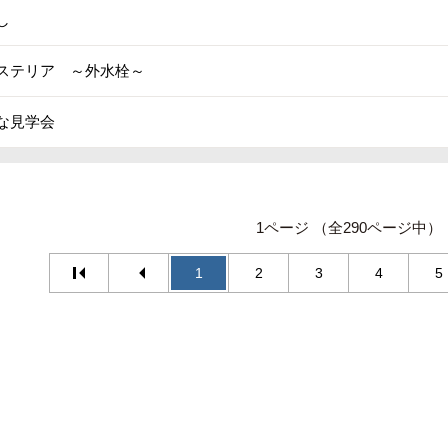
し
ステリア ～外水栓～
な見学会
1ページ （全290ページ中）
1
2
3
4
5