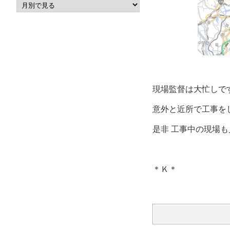
現場監督は大忙しで
意外と近所で工事を
是非
工事中の現場も
＊Ｋ＊