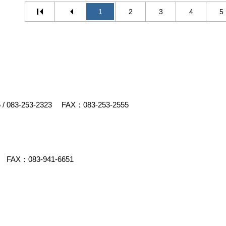
1
2
3
4
5
5
/
083-253-2323
FAX：083-253-2555
FAX：083-941-6651