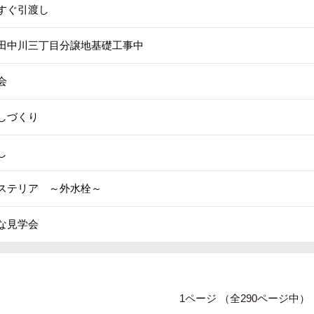
すぐ引渡し
田中川三丁目分譲地基礎工事中
会
しづくり
し
ステリア ～外水栓～
な見学会
1ページ （全290ページ中）