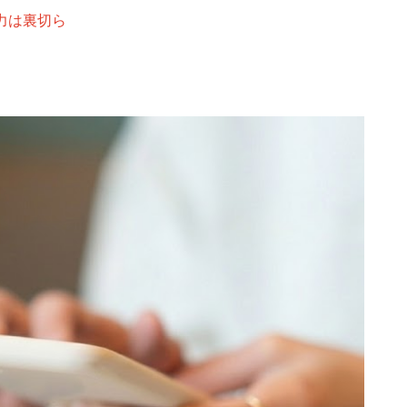
力は裏切ら