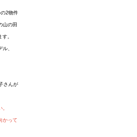
の2物件
の山の田
ます。
デル、
子さんが
い。
向かって