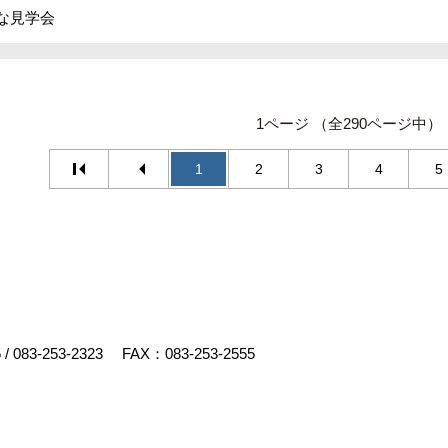
な見学会
1ページ （全290ページ中）
1
2
3
4
5
5
/
083-253-2323
FAX：083-253-2555