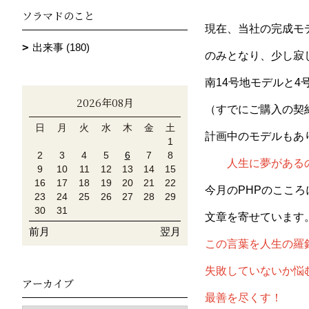
ソラマドのこと
現在、当社の完成モ
出来事 (180)
のみとなり、少し寂
南14号地モデルと4
2026年08月
（すでにご購入の契
日
月
火
水
木
金
土
計画中のモデルもあ
1
2
3
4
5
6
7
8
人生に夢がある
9
10
11
12
13
14
15
16
17
18
19
20
21
22
今月のPHPのここ
23
24
25
26
27
28
29
30
31
文章を寄せています
前月
翌月
この言葉を人生の羅
失敗していないか悩
アーカイブ
最善を尽くす！