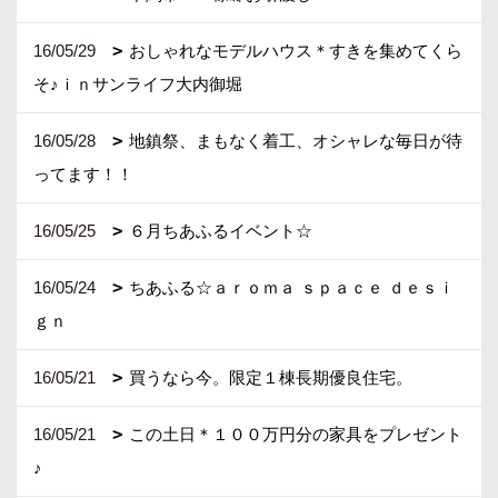
16/05/29
おしゃれなモデルハウス＊すきを集めてくら
そ♪ｉｎサンライフ大内御堀
16/05/28
地鎮祭、まもなく着工、オシャレな毎日が待
ってます！！
16/05/25
６月ちあふるイベント☆
16/05/24
ちあふる☆ａｒｏｍａ ｓｐａｃｅ ｄｅｓｉ
ｇｎ
16/05/21
買うなら今。限定１棟長期優良住宅。
16/05/21
この土日＊１００万円分の家具をプレゼント
♪