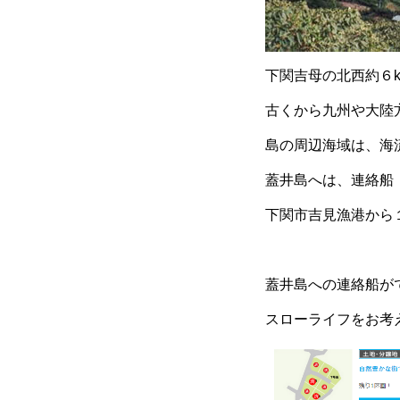
下関吉母の北西約６
古くから九州や大陸
島の周辺海域は、海
蓋井島へは、連絡船
下関市吉見漁港から
蓋井島への連絡船が
スローライフをお考