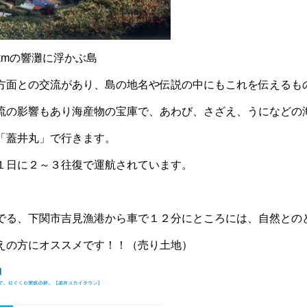
kmの響灘に浮かぶ島
方面との交流があり、島の地名や伝説の中にもこれを伝えるも
流の影響もあり海産物の宝庫で、あわび、さざえ、うになどの
「蓋井丸」で行きます。
１日に２～３往復で運航されています。
でる、下関市吉見漁港から車で１２分にところには、自然との
えの方にオススメです！！（売り土地）