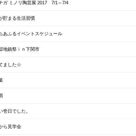
ガ ミノリ陶芸展 2017 7/1～7/4
が貯まる生活習慣
ちあふるイベントスケジュール
邸地鎮祭ｉｎ下関市
てました☆
葉
雨
い壱日でした。
から見学会