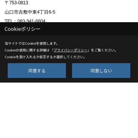
〒753-0813
山口市吉敷中東4丁目6-5
TEL：
083-941-6604
Cookieポリシー
FAX：083-941-6651
＜営業時間＞10:00～18:00
当サイトではCookieを使用します。
＜定休日＞水曜日
Cookieの使用に関する詳細は 「
プライバシーポリシー
」をご覧ください。
Cookieを受け入れるか拒否するか選択してください。
建設業許可 山口県知事許可（特-3）第 14145 号
同意する
同意しない
宅地建物取引業免許 山口県知事（7）第 2695 号
Copyright (c) Kenwa Jutaku. All Rights Reserved.
Produced by
ゴデスクリエイト