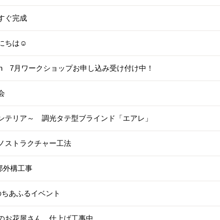
すぐ完成
にちは☺
non 7月ワークショップお申し込み受け付け中！
会
ンテリア～ 調光タテ型ブラインド「エアレ」
ノストラクチャー工法
邸外構工事
のちあふるイベント
のお花屋さん 仕上げ工事中