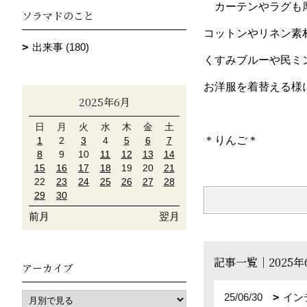
カーテンやラグも厚
ソラマドのこと
コットンやリネン素
出来事 (180)
くすみブルーや民ミ
お洋服を着替える様
2025年6月
日
月
火
水
木
金
土
＊りんご＊
1
2
3
4
5
6
7
8
9
10
11
12
13
14
15
16
17
18
19
20
21
22
23
24
25
26
27
28
29
30
前月
翌月
記事一覧｜2025年
アーカイブ
25/06/30
イン