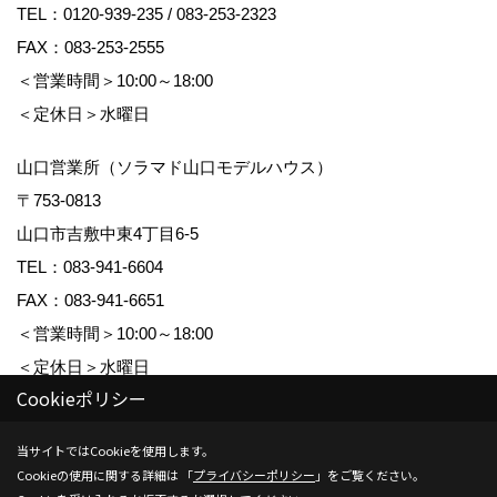
TEL：
0120-939-235
/
083-253-2323
FAX：083-253-2555
＜営業時間＞10:00～18:00
＜定休日＞水曜日
山口営業所（ソラマド山口モデルハウス）
〒753-0813
山口市吉敷中東4丁目6-5
TEL：
083-941-6604
FAX：083-941-6651
＜営業時間＞10:00～18:00
＜定休日＞水曜日
Cookieポリシー
建設業許可 山口県知事許可（特-3）第 14145 号
当サイトではCookieを使用します。
宅地建物取引業免許 山口県知事（7）第 2695 号
Cookieの使用に関する詳細は 「
プライバシーポリシー
」をご覧ください。