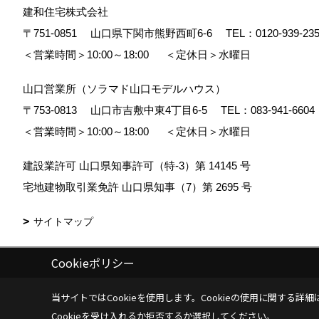
建和住宅株式会社
〒751-0851
山口県下関市熊野西町6-6
TEL：
0120-939-23
＜営業時間＞10:00～18:00
＜定休日＞水曜日
山口営業所（ソラマド山口モデルハウス）
〒753-0813
山口市吉敷中東4丁目6-5
TEL：
083-941-6604
＜営業時間＞10:00～18:00
＜定休日＞水曜日
建設業許可 山口県知事許可（特-3）第 14145 号
宅地建物取引業免許 山口県知事（7）第 2695 号
サイトマップ
Cookieポリシー
Copyright (c) Kenwa Jutaku. All Rights Reserved.
|
Produced by
ゴデス
当サイトではCookieを使用します。
Cookieの使用に関する詳細
Cookieを受け入れるか拒否するか選択してください。