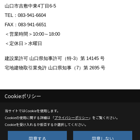
山口市吉敷中東4丁目6-5
TEL：
083-941-6604
FAX：083-941-6651
＜営業時間＞10:00～18:00
＜定休日＞水曜日
建設業許可 山口県知事許可（特-3）第 14145 号
宅地建物取引業免許 山口県知事（7）第 2695 号
Cookieポリシー
Copyright (c) Kenwa Jutaku. All Rights Reserved.
当サイトではCookieを使用します。
Cookieの使用に関する詳細は 「
プライバシーポリシー
」をご覧ください。
Produced by
ゴデスクリエイト
Cookieを受け入れるか拒否するか選択してください。
同意する
同意しない