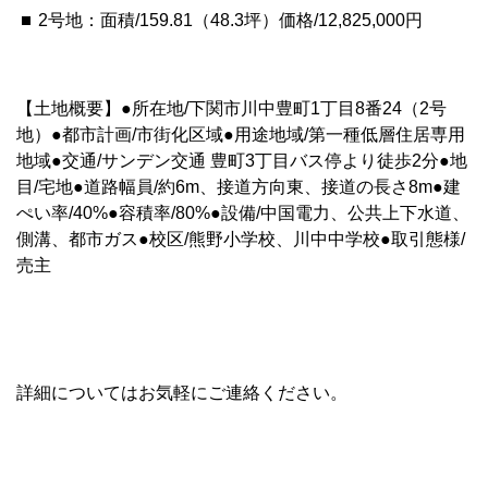
2号地：面積/159.81（48.3坪）価格/12,825,000円
【土地概要】●所在地/下関市川中豊町1丁目8番24（2号
地）●都市計画/市街化区域●用途地域/第一種低層住居専用
地域●交通/サンデン交通 豊町3丁目バス停より徒歩2分●地
目/宅地●道路幅員/約6m、接道方向東、接道の長さ8m●建
ぺい率/40%●容積率/80%●設備/中国電力、公共上下水道、
側溝、都市ガス●校区/熊野小学校、川中中学校●取引態様/
売主
詳細についてはお気軽にご連絡ください。