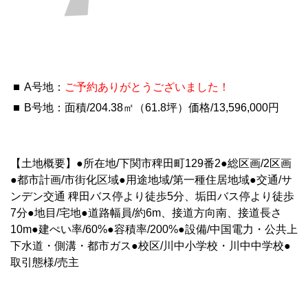
A号地：
ご予約ありがとうございました！
B号地：面積/204.38㎡（61.8坪）価格/13,596,000円
【土地概要】●所在地/下関市稗田町129番2●総区画/2区画
●都市計画/市街化区域●用途地域/第一種住居地域●交通/サ
ンデン交通 稗田バス停より徒歩5分、垢田バス停より徒歩
7分●地目/宅地●道路幅員/約6m、接道方向南、接道長さ
10m●建ぺい率/60%●容積率/200%●設備/中国電力・公共上
下水道・側溝・都市ガス●校区/川中小学校・川中中学校●
取引態様/売主