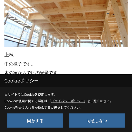
上棟
中の様子です。
木の家ならではの光景です。
Cookieポリシー
木に包まれての生活。
これから木がＫ様ご家族を癒してくれることと思います。
当サイトではCookieを使用します。
木の良い香りがします！
Cookieの使用に関する詳細は 「
プライバシーポリシー
」をご覧ください。
Cookieを受け入れるか拒否するか選択してください。
同意する
同意しない
24. 2017年04月23日