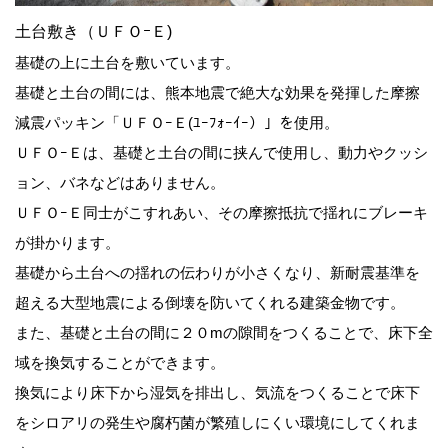
土台敷き（ＵＦＯｰＥ)
基礎の上に土台を敷いています。
基礎と土台の間には、熊本地震で絶大な効果を発揮した摩擦
減震パッキン「ＵＦＯｰＥ(ﾕｰﾌｫｰｲｰ）」を使用。
ＵＦＯｰＥは、基礎と土台の間に挟んで使用し、動力やクッシ
ョン、バネなどはありません。
ＵＦＯｰＥ同士がこすれあい、その摩擦抵抗で揺れにブレーキ
が掛かります。
基礎から土台への揺れの伝わりが小さくなり、新耐震基準を
超える大型地震による倒壊を防いてくれる建築金物です。
また、基礎と土台の間に２０mの隙間をつくることで、床下全
域を換気することができます。
換気により床下から湿気を排出し、気流をつくることで床下
をシロアリの発生や腐朽菌が繁殖しにくい環境にしてくれま