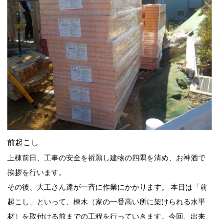
前起こし
上棟前日、工事の安全を祈願し建物の四隅を清め、お神酒で
挨拶を行います。
その後、大工さん達が一斉に作業にかかります。 本日は「前
起こし」といって、棟木（家の一番高い所に架けられる水平
材）を取付ける前までの工程を行っていきます。今回、出来