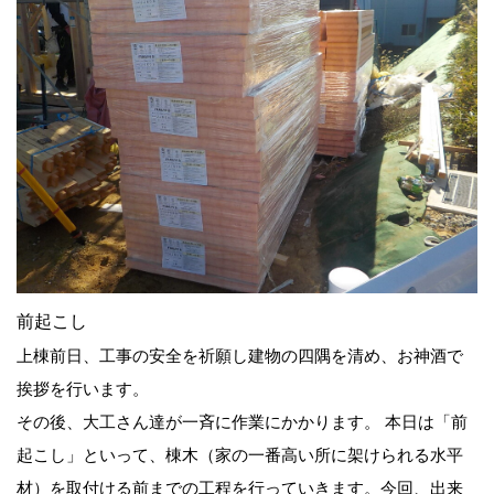
前起こし
上棟前日、工事の安全を祈願し建物の四隅を清め、お神酒で
挨拶を行います。
その後、大工さん達が一斉に作業にかかります。 本日は「前
起こし」といって、棟木（家の一番高い所に架けられる水平
材）を取付ける前までの工程を行っていきます。今回、出来