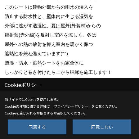
このシートは建物外部からの雨水の浸入を
防止する防水性と、壁体内に生じる湿気を
外部に逃がす透湿性、夏は屋外(外装材)からの
輻射熱(赤外線)を反射し室内を涼しく、冬は
屋外への熱の放射を抑え室内を暖かく保つ
遮熱性を兼ね備えています(^^)
透湿・防水・遮熱シートをお家全体に
しっかりと巻き付けたら上から胴縁を施工します！
胴縁とは写真にある縦方向に貼られた木材の
Cookieポリシー
事で、この上に外壁材を張っていきます(^^)
当サイトではCookieを使用します。
シートと外壁材の間の胴縁の厚みが通気層となり、
Cookieの使用に関する詳細は 「
プライバシーポリシー
」をご覧ください。
壁の中の空気の流れをつくってくれます！
Cookieを受け入れるか拒否するか選択してください。
同意する
同意しない
25. 2016年05月31日