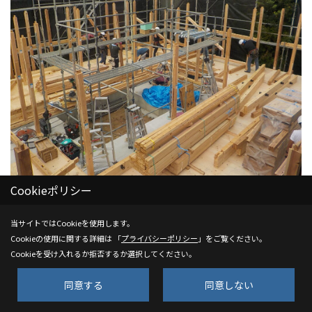
Cookieポリシー
上棟
レッカーで荷揚げしながら職人さん達が力をあわせて施工し
当サイトではCookieを使用します。
ていきます。上まで突き出ている長い柱を「通し柱」とい
Cookieの使用に関する詳細は 「
プライバシーポリシー
」をご覧ください。
Cookieを受け入れるか拒否するか選択してください。
い、各階を一体化させる事で、構造的な強度を高める通し柱
は、軸組工法の構造材としては大変重要な部材となります。
同意する
同意しない