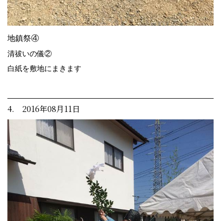
地鎮祭④
清祓いの儀②
白紙を敷地にまきます
4. 2016年08月11日