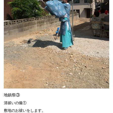
地鎮祭③
清祓いの儀①
敷地のお祓いをします。