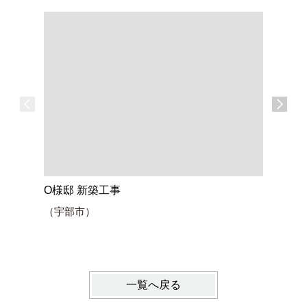
O様邸 新築工事
吹き抜け
（宇部市）
間・「平
U様邸
一覧へ戻る