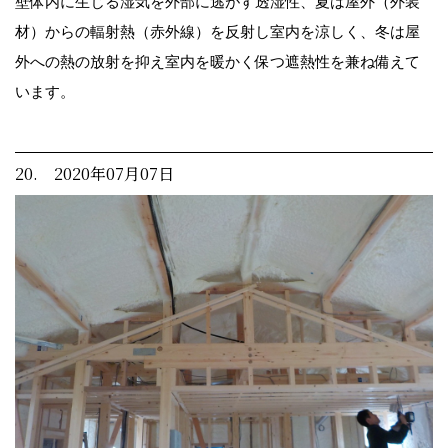
壁体内に生じる湿気を外部に逃がす透湿性、夏は屋外（外装
材）からの輻射熱（赤外線）を反射し室内を涼しく、冬は屋
外への熱の放射を抑え室内を暖かく保つ遮熱性を兼ね備えて
います。
20. 2020年07月07日