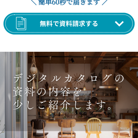
＼ 簡単60秒で届きます
／