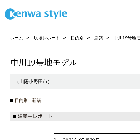
ホーム
現場レポート
目的別
新築
中川19号地
中川19号地モデル
（山陽小野田市）
目的別｜新築
建築中レポート