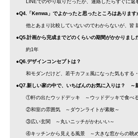
LINEでのやり取りだったが、連絡したらすぐに返
●Q4.「Kenwa」でよかったと思ったところはあります
他とあまり比較していないのでわからないが、皆 
●Q5.計画から完成までどのくらいの期間がかかりまし
約1年
●Q6.デザインコンセプトは？
和モダンだけど、若干カフェ風になった気もする・
●Q7.新しい家の中で、いちばんのお気に入りは？ 
①軒の出たウッドデッキ ～ウッドデッキで食べる
②和室の雰囲気 ～ダウンライトが素敵～
③広い玄関 ～丸いニッチがかわいい～
④キッチンから見える風景 ～大きな窓からの眺め