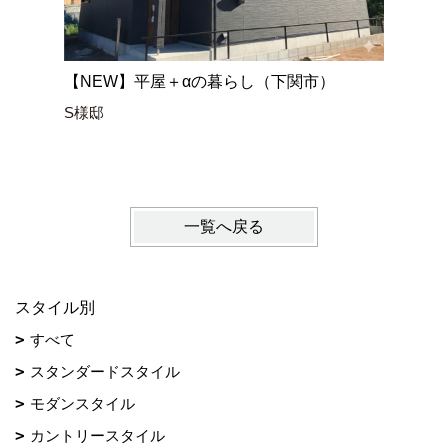
【NEW】平屋＋αの暮らし（下関市）
空と繋が
S様邸
家』（山
N様邸
一覧へ戻る
スタイル別
すべて
スタンダードスタイル
モダンスタイル
カントリースタイル