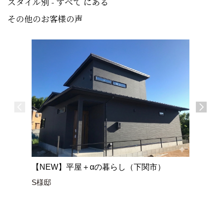
スタイル別 - すべて にある
その他のお客様の声
【NEW】平屋＋αの暮らし（下関市）
空と繋が
S様邸
家』（山
N様邸