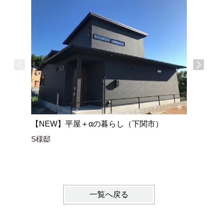
【NEW】平屋＋αの暮らし（下関市）
空と繋が
S様邸
家』（山
N様邸
一覧へ戻る