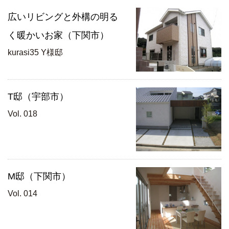
広いリビングと外構の明る
く暖かいお家（下関市）
kurasi35 Y様邸
T邸（宇部市）
Vol. 018
M邸（下関市）
Vol. 014