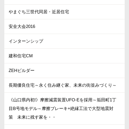
やまぐち三世代同居・近居住宅
安全大会2016
インターンシップ
建和住宅CM
ZEHビルダー
長期優良住宅～永く住み継ぐ家、未来の街並みづくり～
《山口県内初!》摩擦減震装置UFO-Eを採用～垢田町1丁
目B号地モデル～摩擦ブレーキ+絶縁工法で大型地震対
策 未来に残す家を・・