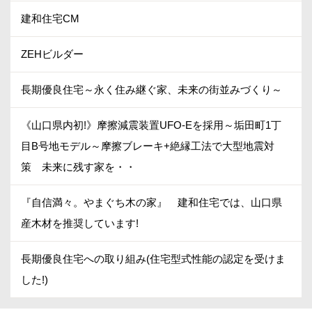
建和住宅CM
ZEHビルダー
長期優良住宅～永く住み継ぐ家、未来の街並みづくり～
《山口県内初!》摩擦減震装置UFO-Eを採用～垢田町1丁
目B号地モデル～摩擦ブレーキ+絶縁工法で大型地震対
策 未来に残す家を・・
『自信満々。やまぐち木の家』 建和住宅では、山口県
産木材を推奨しています!
長期優良住宅への取り組み(住宅型式性能の認定を受けま
した!)